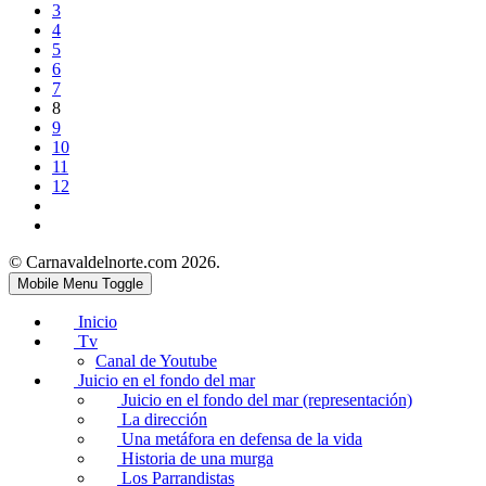
3
4
5
6
7
8
9
10
11
12
© Carnavaldelnorte.com 2026.
Mobile Menu Toggle
Inicio
Tv
Canal de Youtube
Juicio en el fondo del mar
Juicio en el fondo del mar (representación)
La dirección
Una metáfora en defensa de la vida
Historia de una murga
Los Parrandistas