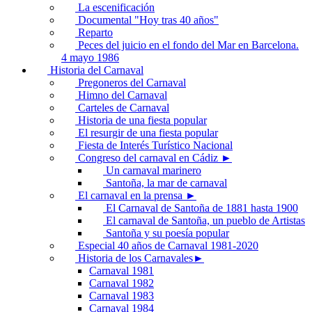
La escenificación
Documental "Hoy tras 40 años"
Reparto
Peces del juicio en el fondo del Mar en Barcelona.
4 mayo 1986
Historia del Carnaval
Pregoneros del Carnaval
Himno del Carnaval
Carteles de Carnaval
Historia de una fiesta popular
El resurgir de una fiesta popular
Fiesta de Interés Turístico Nacional
Congreso del carnaval en Cádiz ►
Un carnaval marinero
Santoña, la mar de carnaval
El carnaval en la prensa ►
El Carnaval de Santoña de 1881 hasta 1900
El carnaval de Santoña, un pueblo de Artistas
Santoña y su poesía popular
Especial 40 años de Carnaval 1981-2020
Historia de los Carnavales►
Carnaval 1981
Carnaval 1982
Carnaval 1983
Carnaval 1984