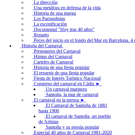
La dirección
Una metáfora en defensa de la vida
Historia de una murga
Los Parrandistas
La escenificación
Documental "Hoy tras 40 años"
Reparto
Peces del juicio en el fondo del Mar en Barcelona. 
Historia del Carnaval
Pregoneros del Carnaval
Himno del Carnaval
Carteles de Carnaval
Historia de una fiesta popular
El resurgir de una fiesta popular
Fiesta de Interés Turístico Nacional
Congreso del carnaval en Cádiz ►
Un carnaval marinero
Santoña, la mar de carnaval
El carnaval en la prensa ►
El Carnaval de Santoña de 1881
hasta 1900
El carnaval de Santoña, un pueblo
de Artistas
Santoña y su poesía popular
Especial 40 años de Carnaval 1981-2020