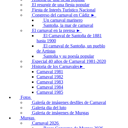
El resurgir de una fiesta popular
Fiesta de Interés Turístico Nacional
Congreso del carnaval en Cádiz ►
Un carnaval marinero
Santoña, la mar de carnaval
El carnaval en la prensa ►
El Carnaval de Santoña de 1881
hasta 1900
El carnaval de Santoña, un pueblo
de Artistas
Santoña y su poesía popular
Especial 40 años de Carnaval 1981-2020
Historia de los Carnavales►
Carnaval 1981
Carnaval 1982
Carnaval 1983
Carnaval 1984
Carnaval 1985
Fotos
Galería de imágenes desfiles de Carnaval
Galeria dia del luto
Galeria de imágenes de Murgas
Murgas
Carnaval 2026