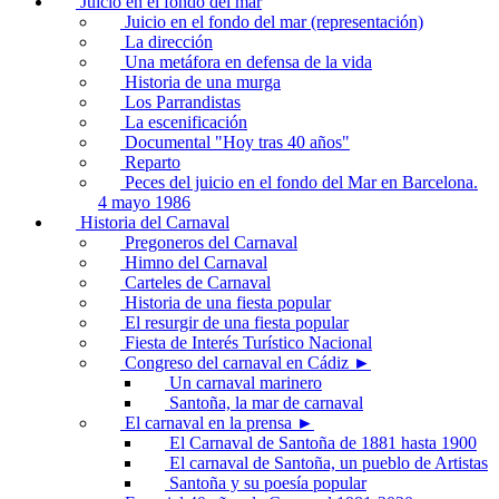
Juicio en el fondo del mar
Juicio en el fondo del mar (representación)
La dirección
Una metáfora en defensa de la vida
Historia de una murga
Los Parrandistas
La escenificación
Documental "Hoy tras 40 años"
Reparto
Peces del juicio en el fondo del Mar en Barcelona.
4 mayo 1986
Historia del Carnaval
Pregoneros del Carnaval
Himno del Carnaval
Carteles de Carnaval
Historia de una fiesta popular
El resurgir de una fiesta popular
Fiesta de Interés Turístico Nacional
Congreso del carnaval en Cádiz ►
Un carnaval marinero
Santoña, la mar de carnaval
El carnaval en la prensa ►
El Carnaval de Santoña de 1881 hasta 1900
El carnaval de Santoña, un pueblo de Artistas
Santoña y su poesía popular