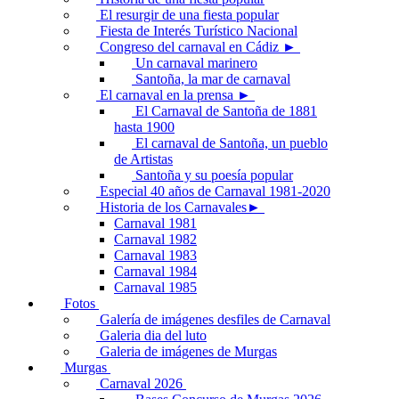
El resurgir de una fiesta popular
Fiesta de Interés Turístico Nacional
Congreso del carnaval en Cádiz ►
Un carnaval marinero
Santoña, la mar de carnaval
El carnaval en la prensa ►
El Carnaval de Santoña de 1881
hasta 1900
El carnaval de Santoña, un pueblo
de Artistas
Santoña y su poesía popular
Especial 40 años de Carnaval 1981-2020
Historia de los Carnavales►
Carnaval 1981
Carnaval 1982
Carnaval 1983
Carnaval 1984
Carnaval 1985
Fotos
Galería de imágenes desfiles de Carnaval
Galeria dia del luto
Galeria de imágenes de Murgas
Murgas
Carnaval 2026