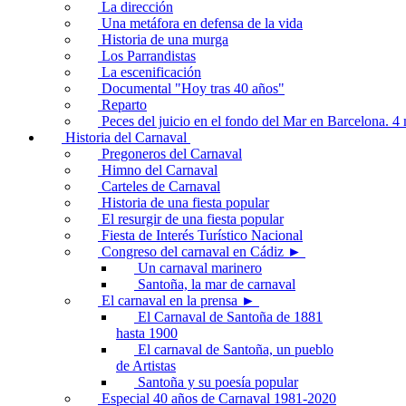
La dirección
Una metáfora en defensa de la vida
Historia de una murga
Los Parrandistas
La escenificación
Documental "Hoy tras 40 años"
Reparto
Peces del juicio en el fondo del Mar en Barcelona. 
Historia del Carnaval
Pregoneros del Carnaval
Himno del Carnaval
Carteles de Carnaval
Historia de una fiesta popular
El resurgir de una fiesta popular
Fiesta de Interés Turístico Nacional
Congreso del carnaval en Cádiz ►
Un carnaval marinero
Santoña, la mar de carnaval
El carnaval en la prensa ►
El Carnaval de Santoña de 1881
hasta 1900
El carnaval de Santoña, un pueblo
de Artistas
Santoña y su poesía popular
Especial 40 años de Carnaval 1981-2020