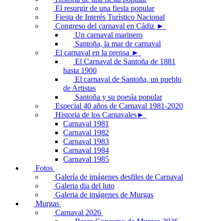
El resurgir de una fiesta popular
Fiesta de Interés Turístico Nacional
Congreso del carnaval en Cádiz ►
Un carnaval marinero
Santoña, la mar de carnaval
El carnaval en la prensa ►
El Carnaval de Santoña de 1881
hasta 1900
El carnaval de Santoña, un pueblo
de Artistas
Santoña y su poesía popular
Especial 40 años de Carnaval 1981-2020
Historia de los Carnavales►
Carnaval 1981
Carnaval 1982
Carnaval 1983
Carnaval 1984
Carnaval 1985
Fotos
Galería de imágenes desfiles de Carnaval
Galeria dia del luto
Galeria de imágenes de Murgas
Murgas
Carnaval 2026