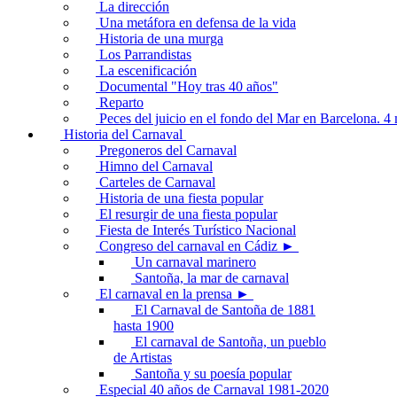
La dirección
Una metáfora en defensa de la vida
Historia de una murga
Los Parrandistas
La escenificación
Documental "Hoy tras 40 años"
Reparto
Peces del juicio en el fondo del Mar en Barcelona. 
Historia del Carnaval
Pregoneros del Carnaval
Himno del Carnaval
Carteles de Carnaval
Historia de una fiesta popular
El resurgir de una fiesta popular
Fiesta de Interés Turístico Nacional
Congreso del carnaval en Cádiz ►
Un carnaval marinero
Santoña, la mar de carnaval
El carnaval en la prensa ►
El Carnaval de Santoña de 1881
hasta 1900
El carnaval de Santoña, un pueblo
de Artistas
Santoña y su poesía popular
Especial 40 años de Carnaval 1981-2020