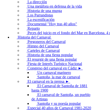
La dirección
Una metáfora en defensa de la vida
Historia de una murga
Los Parrandistas
La escenificación
Documental "Hoy tras 40 años"
Reparto
Peces del juicio en el fondo del Mar en Barcelona. 
Historia del Carnaval
Pregoneros del Carnaval
Himno del Carnaval
Carteles de Carnaval
Historia de una fiesta popular
El resurgir de una fiesta popular
Fiesta de Interés Turístico Nacional
Congreso del carnaval en Cádiz ►
Un carnaval marinero
Santoña, la mar de carnaval
El carnaval en la prensa ►
El Carnaval de Santoña de 1881
hasta 1900
El carnaval de Santoña, un pueblo
de Artistas
Santoña y su poesía popular
Especial 40 años de Carnaval 1981-2020