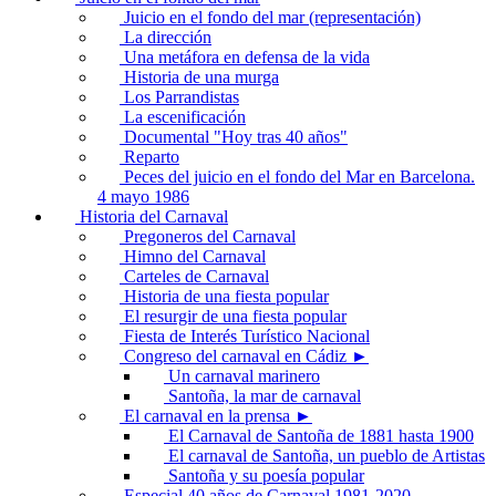
Juicio en el fondo del mar (representación)
La dirección
Una metáfora en defensa de la vida
Historia de una murga
Los Parrandistas
La escenificación
Documental "Hoy tras 40 años"
Reparto
Peces del juicio en el fondo del Mar en Barcelona.
4 mayo 1986
Historia del Carnaval
Pregoneros del Carnaval
Himno del Carnaval
Carteles de Carnaval
Historia de una fiesta popular
El resurgir de una fiesta popular
Fiesta de Interés Turístico Nacional
Congreso del carnaval en Cádiz ►
Un carnaval marinero
Santoña, la mar de carnaval
El carnaval en la prensa ►
El Carnaval de Santoña de 1881 hasta 1900
El carnaval de Santoña, un pueblo de Artistas
Santoña y su poesía popular
Especial 40 años de Carnaval 1981-2020