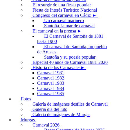
El resurgir de una fiesta popular
Fiesta de Interés Turístico Nacional
Congreso del carnaval en Cádiz ►
Un carnaval marinero
Santoña, la mar de carnaval
El carnaval en la prensa ►
El Carnaval de Santoña de 1881
hasta 1900
El carnaval de Santoña, un pueblo
de Artistas
Santoña y su poesía popular
Especial 40 años de Carnaval 1981-2020
Historia de los Carnavales►
Carnaval 1981
Carnaval 1982
Carnaval 1983
Carnaval 1984
Carnaval 1985
Fotos
Galería de imágenes desfiles de Carnaval
Galeria dia del luto
Galeria de imágenes de Murgas
Murgas
Carnaval 2026