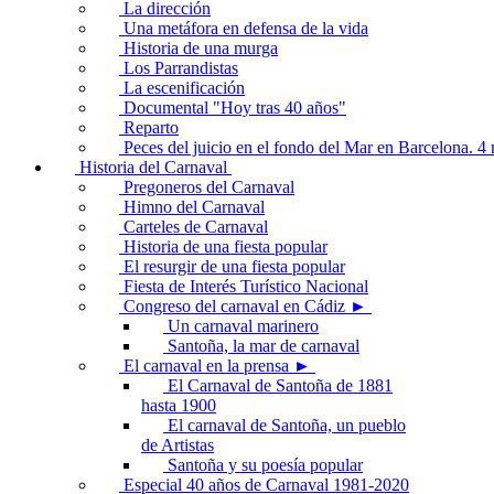
La dirección
Una metáfora en defensa de la vida
Historia de una murga
Los Parrandistas
La escenificación
Documental "Hoy tras 40 años"
Reparto
Peces del juicio en el fondo del Mar en Barcelona. 
Historia del Carnaval
Pregoneros del Carnaval
Himno del Carnaval
Carteles de Carnaval
Historia de una fiesta popular
El resurgir de una fiesta popular
Fiesta de Interés Turístico Nacional
Congreso del carnaval en Cádiz ►
Un carnaval marinero
Santoña, la mar de carnaval
El carnaval en la prensa ►
El Carnaval de Santoña de 1881
hasta 1900
El carnaval de Santoña, un pueblo
de Artistas
Santoña y su poesía popular
Especial 40 años de Carnaval 1981-2020