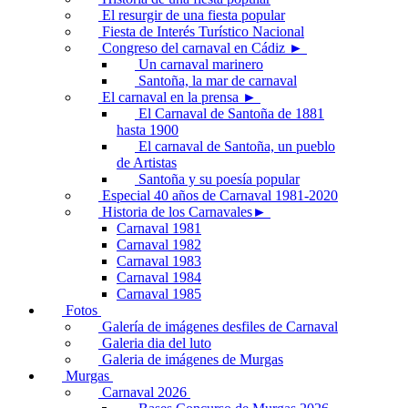
El resurgir de una fiesta popular
Fiesta de Interés Turístico Nacional
Congreso del carnaval en Cádiz ►
Un carnaval marinero
Santoña, la mar de carnaval
El carnaval en la prensa ►
El Carnaval de Santoña de 1881
hasta 1900
El carnaval de Santoña, un pueblo
de Artistas
Santoña y su poesía popular
Especial 40 años de Carnaval 1981-2020
Historia de los Carnavales►
Carnaval 1981
Carnaval 1982
Carnaval 1983
Carnaval 1984
Carnaval 1985
Fotos
Galería de imágenes desfiles de Carnaval
Galeria dia del luto
Galeria de imágenes de Murgas
Murgas
Carnaval 2026