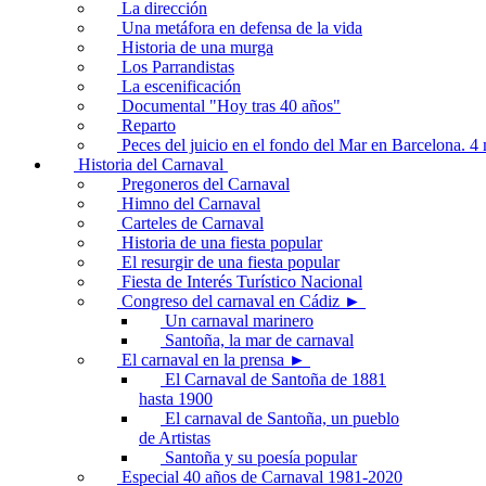
La dirección
Una metáfora en defensa de la vida
Historia de una murga
Los Parrandistas
La escenificación
Documental "Hoy tras 40 años"
Reparto
Peces del juicio en el fondo del Mar en Barcelona. 
Historia del Carnaval
Pregoneros del Carnaval
Himno del Carnaval
Carteles de Carnaval
Historia de una fiesta popular
El resurgir de una fiesta popular
Fiesta de Interés Turístico Nacional
Congreso del carnaval en Cádiz ►
Un carnaval marinero
Santoña, la mar de carnaval
El carnaval en la prensa ►
El Carnaval de Santoña de 1881
hasta 1900
El carnaval de Santoña, un pueblo
de Artistas
Santoña y su poesía popular
Especial 40 años de Carnaval 1981-2020