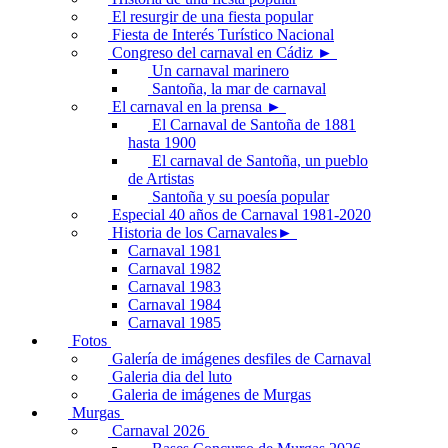
El resurgir de una fiesta popular
Fiesta de Interés Turístico Nacional
Congreso del carnaval en Cádiz ►
Un carnaval marinero
Santoña, la mar de carnaval
El carnaval en la prensa ►
El Carnaval de Santoña de 1881
hasta 1900
El carnaval de Santoña, un pueblo
de Artistas
Santoña y su poesía popular
Especial 40 años de Carnaval 1981-2020
Historia de los Carnavales►
Carnaval 1981
Carnaval 1982
Carnaval 1983
Carnaval 1984
Carnaval 1985
Fotos
Galería de imágenes desfiles de Carnaval
Galeria dia del luto
Galeria de imágenes de Murgas
Murgas
Carnaval 2026