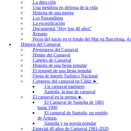
La dirección
Una metáfora en defensa de la vida
Historia de una murga
Los Parrandistas
La escenificación
Documental "Hoy tras 40 años"
Reparto
Peces del juicio en el fondo del Mar en Barcelona. 
Historia del Carnaval
Pregoneros del Carnaval
Himno del Carnaval
Carteles de Carnaval
Historia de una fiesta popular
El resurgir de una fiesta popular
Fiesta de Interés Turístico Nacional
Congreso del carnaval en Cádiz ►
Un carnaval marinero
Santoña, la mar de carnaval
El carnaval en la prensa ►
El Carnaval de Santoña de 1881
hasta 1900
El carnaval de Santoña, un pueblo
de Artistas
Santoña y su poesía popular
Especial 40 años de Carnaval 1981-2020