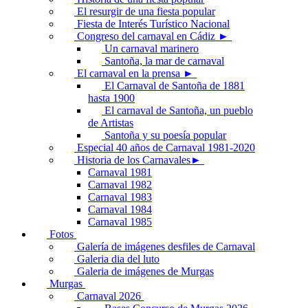
El resurgir de una fiesta popular
Fiesta de Interés Turístico Nacional
Congreso del carnaval en Cádiz ►
Un carnaval marinero
Santoña, la mar de carnaval
El carnaval en la prensa ►
El Carnaval de Santoña de 1881
hasta 1900
El carnaval de Santoña, un pueblo
de Artistas
Santoña y su poesía popular
Especial 40 años de Carnaval 1981-2020
Historia de los Carnavales►
Carnaval 1981
Carnaval 1982
Carnaval 1983
Carnaval 1984
Carnaval 1985
Fotos
Galería de imágenes desfiles de Carnaval
Galeria dia del luto
Galeria de imágenes de Murgas
Murgas
Carnaval 2026