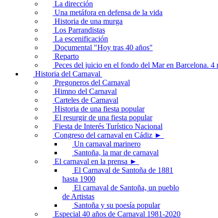
La dirección
Una metáfora en defensa de la vida
Historia de una murga
Los Parrandistas
La escenificación
Documental "Hoy tras 40 años"
Reparto
Peces del juicio en el fondo del Mar en Barcelona. 
Historia del Carnaval
Pregoneros del Carnaval
Himno del Carnaval
Carteles de Carnaval
Historia de una fiesta popular
El resurgir de una fiesta popular
Fiesta de Interés Turístico Nacional
Congreso del carnaval en Cádiz ►
Un carnaval marinero
Santoña, la mar de carnaval
El carnaval en la prensa ►
El Carnaval de Santoña de 1881
hasta 1900
El carnaval de Santoña, un pueblo
de Artistas
Santoña y su poesía popular
Especial 40 años de Carnaval 1981-2020