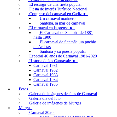
El resurgir de una fiesta popular
Fiesta de Interés Turístico Nacional
Congreso del carnaval en Cádiz ►
Un carnaval marinero
Santoña, la mar de carnaval
El carnaval en la prensa ►
El Carnaval de Santoña de 1881
hasta 1900
El carnaval de Santoña, un pueblo
de Artistas
Santoña y su poesía popular
Especial 40 años de Carnaval 1981-2020
Historia de los Carnavales►
Carnaval 1981
Carnaval 1982
Carnaval 1983
Carnaval 1984
Carnaval 1985
Fotos
Galería de imágenes desfiles de Carnaval
Galeria dia del luto
Galeria de imágenes de Murgas
Murgas
Carnaval 2026