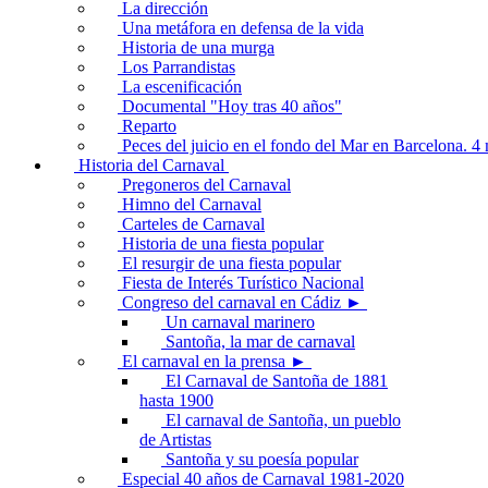
La dirección
Una metáfora en defensa de la vida
Historia de una murga
Los Parrandistas
La escenificación
Documental "Hoy tras 40 años"
Reparto
Peces del juicio en el fondo del Mar en Barcelona. 
Historia del Carnaval
Pregoneros del Carnaval
Himno del Carnaval
Carteles de Carnaval
Historia de una fiesta popular
El resurgir de una fiesta popular
Fiesta de Interés Turístico Nacional
Congreso del carnaval en Cádiz ►
Un carnaval marinero
Santoña, la mar de carnaval
El carnaval en la prensa ►
El Carnaval de Santoña de 1881
hasta 1900
El carnaval de Santoña, un pueblo
de Artistas
Santoña y su poesía popular
Especial 40 años de Carnaval 1981-2020