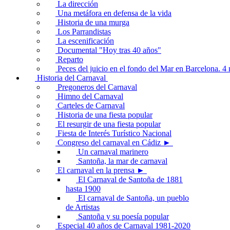
La dirección
Una metáfora en defensa de la vida
Historia de una murga
Los Parrandistas
La escenificación
Documental "Hoy tras 40 años"
Reparto
Peces del juicio en el fondo del Mar en Barcelona. 
Historia del Carnaval
Pregoneros del Carnaval
Himno del Carnaval
Carteles de Carnaval
Historia de una fiesta popular
El resurgir de una fiesta popular
Fiesta de Interés Turístico Nacional
Congreso del carnaval en Cádiz ►
Un carnaval marinero
Santoña, la mar de carnaval
El carnaval en la prensa ►
El Carnaval de Santoña de 1881
hasta 1900
El carnaval de Santoña, un pueblo
de Artistas
Santoña y su poesía popular
Especial 40 años de Carnaval 1981-2020