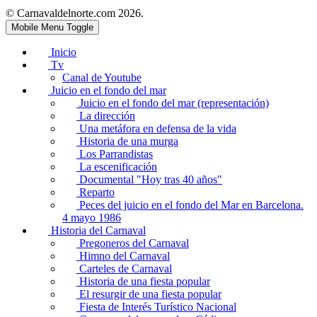
© Carnavaldelnorte.com 2026.
Mobile Menu Toggle
Inicio
Tv
Canal de Youtube
Juicio en el fondo del mar
Juicio en el fondo del mar (representación)
La dirección
Una metáfora en defensa de la vida
Historia de una murga
Los Parrandistas
La escenificación
Documental "Hoy tras 40 años"
Reparto
Peces del juicio en el fondo del Mar en Barcelona.
4 mayo 1986
Historia del Carnaval
Pregoneros del Carnaval
Himno del Carnaval
Carteles de Carnaval
Historia de una fiesta popular
El resurgir de una fiesta popular
Fiesta de Interés Turístico Nacional