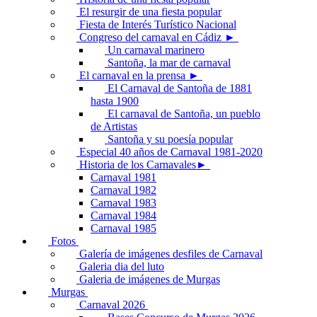
El resurgir de una fiesta popular
Fiesta de Interés Turístico Nacional
Congreso del carnaval en Cádiz ►
Un carnaval marinero
Santoña, la mar de carnaval
El carnaval en la prensa ►
El Carnaval de Santoña de 1881
hasta 1900
El carnaval de Santoña, un pueblo
de Artistas
Santoña y su poesía popular
Especial 40 años de Carnaval 1981-2020
Historia de los Carnavales►
Carnaval 1981
Carnaval 1982
Carnaval 1983
Carnaval 1984
Carnaval 1985
Fotos
Galería de imágenes desfiles de Carnaval
Galeria dia del luto
Galeria de imágenes de Murgas
Murgas
Carnaval 2026