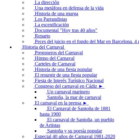
La dirección
Una metáfora en defensa de la vida
Historia de una murga
Los Parrandistas
La escenificación
Documental "Hoy tras 40 años"
Reparto
Peces del juicio en el fondo del Mar en Barcelona. 
Historia del Carnaval
Pregoneros del Carnaval
Himno del Carnaval
Carteles de Carnaval
Historia de una fiesta popular
El resurgir de una fiesta popular
Fiesta de Interés Turístico Nacional
Congreso del carnaval en Cádiz ►
Un carnaval marinero
Santoña, la mar de carnaval
El carnaval en la prensa ►
El Carnaval de Santoña de 1881
hasta 1900
El carnaval de Santoña, un pueblo
de Artistas
Santoña y su poesía popular
Especial 40 años de Carnaval 1981-2020