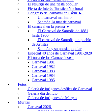
El resurgir de una fiesta popular
Fiesta de Interés Turístico Nacional
Congreso del carnaval en Cádiz ►
Un carnaval marinero
Santoña, la mar de carnaval
El carnaval en la prensa ►
El Carnaval de Santoña de 1881
hasta 1900
El carnaval de Santoña, un pueblo
de Artistas
Santoña y su poesía popular
Especial 40 años de Carnaval 1981-2020
Historia de los Carnavales►
Carnaval 1981
Carnaval 1982
Carnaval 1983
Carnaval 1984
Carnaval 1985
Fotos
Galería de imágenes desfiles de Carnaval
Galeria dia del luto
Galeria de imágenes de Murgas
Murgas
Carnaval 2026