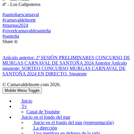
4º - Los Galipoteros
#santoñaescarnaval
#carnavaldelnorte
#murgas2024
#viveelcarnavaldesantoña
#santoña
Share it:
Artículo anterior: 2ª SESIÓN PRELIMINARES CONCURSO DE
MURGAS CARNAVAL DE SANTOÑA 2024
Anterior
Artículo
siguiente: SORTEO CONCURSO MURGAS CARNAVAL DE
SANTOÑA 2024 EN DIRECTO.
Siguiente
© Carnavaldelnorte.com 2026.
Mobile Menu Toggle
Inicio
Tv
Canal de Youtube
Juicio en el fondo del mar
Juicio en el fondo del mar (representación)
La dirección
Una metáfora en defensa de la vida