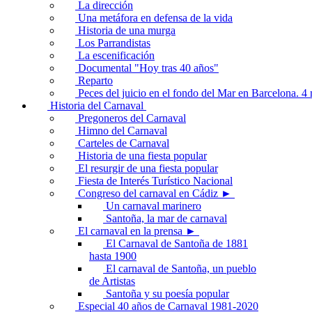
La dirección
Una metáfora en defensa de la vida
Historia de una murga
Los Parrandistas
La escenificación
Documental "Hoy tras 40 años"
Reparto
Peces del juicio en el fondo del Mar en Barcelona. 
Historia del Carnaval
Pregoneros del Carnaval
Himno del Carnaval
Carteles de Carnaval
Historia de una fiesta popular
El resurgir de una fiesta popular
Fiesta de Interés Turístico Nacional
Congreso del carnaval en Cádiz ►
Un carnaval marinero
Santoña, la mar de carnaval
El carnaval en la prensa ►
El Carnaval de Santoña de 1881
hasta 1900
El carnaval de Santoña, un pueblo
de Artistas
Santoña y su poesía popular
Especial 40 años de Carnaval 1981-2020