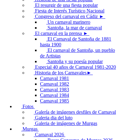
El resurgir de una fiesta popular
Fiesta de Interés Turístico Nacional
Congreso del carnaval en Cádiz ►
Un carnaval marinero
Santoña, la mar de carnaval
El carnaval en la prensa ►
El Carnaval de Santoña de 1881
hasta 1900
El carnaval de Santoña, un pueblo
de Artistas
Santoña y su poesía popular
Especial 40 años de Carnaval 1981-2020
Historia de los Carnavales►
Carnaval 1981
Carnaval 1982
Carnaval 1983
Carnaval 1984
Carnaval 1985
Fotos
Galería de imágenes desfiles de Carnaval
Galeria dia del luto
Galeria de imágenes de Murgas
Murgas
Carnaval 2026