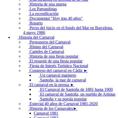
Historia de una murga
Los Parrandistas
La escenificación
Documental "Hoy tras 40 años"
Reparto
Peces del juicio en el fondo del Mar en Barcelona.
4 mayo 1986
Historia del Carnaval
Pregoneros del Carnaval
Himno del Carnaval
Carteles de Carnaval
Historia de una fiesta popular
El resurgir de una fiesta popular
Fiesta de Interés Turístico Nacional
Congreso del carnaval en Cádiz ►
Un carnaval marinero
Santoña, la mar de carnaval
El carnaval en la prensa ►
El Carnaval de Santoña de 1881 hasta 1900
El carnaval de Santoña, un pueblo de Artistas
Santoña y su poesía popular
Especial 40 años de Carnaval 1981-2020
Historia de los Carnavales►
Carnaval 1981
Carnaval 1982