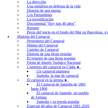
La dirección
Una metáfora en defensa de la vida
Historia de una murga
Los Parrandistas
La escenificación
Documental "Hoy tras 40 años"
Reparto
Peces del juicio en el fondo del Mar en Barcelona. 
Historia del Carnaval
Pregoneros del Carnaval
Himno del Carnaval
Carteles de Carnaval
Historia de una fiesta popular
El resurgir de una fiesta popular
Fiesta de Interés Turístico Nacional
Congreso del carnaval en Cádiz ►
Un carnaval marinero
Santoña, la mar de carnaval
El carnaval en la prensa ►
El Carnaval de Santoña de 1881
hasta 1900
El carnaval de Santoña, un pueblo
de Artistas
Santoña y su poesía popular
Especial 40 años de Carnaval 1981-2020