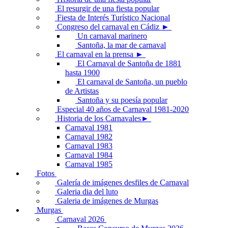
El resurgir de una fiesta popular
Fiesta de Interés Turístico Nacional
Congreso del carnaval en Cádiz ►
Un carnaval marinero
Santoña, la mar de carnaval
El carnaval en la prensa ►
El Carnaval de Santoña de 1881
hasta 1900
El carnaval de Santoña, un pueblo
de Artistas
Santoña y su poesía popular
Especial 40 años de Carnaval 1981-2020
Historia de los Carnavales►
Carnaval 1981
Carnaval 1982
Carnaval 1983
Carnaval 1984
Carnaval 1985
Fotos
Galería de imágenes desfiles de Carnaval
Galeria dia del luto
Galeria de imágenes de Murgas
Murgas
Carnaval 2026