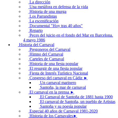
La dirección
Una metáfora en defensa de la vida
Historia de una murga
Los Parrandistas
La escenificación
Documental "Hoy tras 40 años"
Reparto
Peces del juicio en el fondo del Mar en Barcelona.
4 mayo 1986
Historia del Carnaval
Pregoneros del Carnaval
Himno del Carnaval
Carteles de Carnaval
Historia de una fiesta popular
El resurgir de una fiesta popular
Fiesta de Interés Turístico Nacional
Congreso del carnaval en Cádiz ►
Un carnaval marinero
Santoña, la mar de carnaval
El carnaval en la prensa ►
El Carnaval de Santoña de 1881 hasta 1900
El carnaval de Santoña, un pueblo de Artistas
Santoña y su poesía popular
Especial 40 años de Carnaval 1981-2020
Historia de los Carnavales►