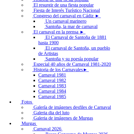
El resurgir de una fiesta popular
Fiesta de Interés Turístico Nacional
Congreso del carnaval en Cádiz ►
Un carnaval marinero
Santoña, la mar de carnaval
El carnaval en la prensa ►
El Carnaval de Santoña de 1881
hasta 1900
El carnaval de Santoña, un pueblo
de Artistas
Santoña y su poesía popular
Especial 40 años de Carnaval 1981-2020
Historia de los Carnavales►
Carnaval 1981
Carnaval 1982
Carnaval 1983
Carnaval 1984
Carnaval 1985
Fotos
Galería de imágenes desfiles de Carnaval
Galeria dia del luto
Galeria de imágenes de Murgas
Murgas
Carnaval 2026