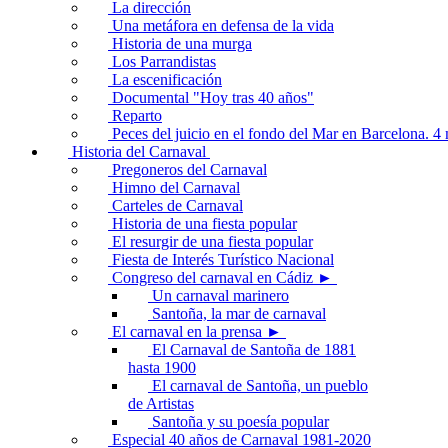
La dirección
Una metáfora en defensa de la vida
Historia de una murga
Los Parrandistas
La escenificación
Documental "Hoy tras 40 años"
Reparto
Peces del juicio en el fondo del Mar en Barcelona. 
Historia del Carnaval
Pregoneros del Carnaval
Himno del Carnaval
Carteles de Carnaval
Historia de una fiesta popular
El resurgir de una fiesta popular
Fiesta de Interés Turístico Nacional
Congreso del carnaval en Cádiz ►
Un carnaval marinero
Santoña, la mar de carnaval
El carnaval en la prensa ►
El Carnaval de Santoña de 1881
hasta 1900
El carnaval de Santoña, un pueblo
de Artistas
Santoña y su poesía popular
Especial 40 años de Carnaval 1981-2020