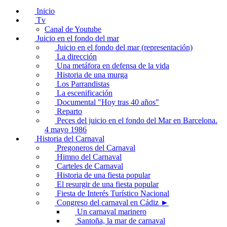
Inicio
Tv
Canal de Youtube
Juicio en el fondo del mar
Juicio en el fondo del mar (representación)
La dirección
Una metáfora en defensa de la vida
Historia de una murga
Los Parrandistas
La escenificación
Documental "Hoy tras 40 años"
Reparto
Peces del juicio en el fondo del Mar en Barcelona.
4 mayo 1986
Historia del Carnaval
Pregoneros del Carnaval
Himno del Carnaval
Carteles de Carnaval
Historia de una fiesta popular
El resurgir de una fiesta popular
Fiesta de Interés Turístico Nacional
Congreso del carnaval en Cádiz ►
Un carnaval marinero
Santoña, la mar de carnaval