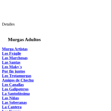
Detalles
Murgas Adultos
Murga Artistas
Los Frágile
Las Marchosas
Las Santas
Los Maky´s
Por fin juntos
Los Trotamurgas
Amigos de Chechu
Los Canallas
Los Galipoteros
La Santoñissima
Las Niñas
Las Soberanas
La Cantera