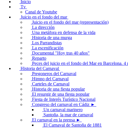
Inicio
Tv
Canal de Youtube
Juicio en el fondo del mar
Juicio en el fondo del mar (representación)
La dirección
Una metáfora en defensa de la vida
Historia de una murga
Los Parrandistas
La escenificación
Documental "Hoy tras 40 años"
Reparto
Peces del juicio en el fondo del Mar en Barcelona. 
Historia del Carnaval
Pregoneros del Carnaval
Himno del Carnaval
Carteles de Carnaval
Historia de una fiesta popular
El resurgir de una fiesta popular
Fiesta de Interés Turístico Nacional
Congreso del carnaval en Cádiz ►
Un carnaval marinero
Santoña, la mar de carnaval
El carnaval en la prensa ►
El Carnaval de Santoña de 1881