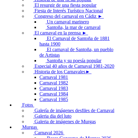
El resurgir de una fiesta popular
Fiesta de Interés Turístico Nacional
Congreso del carnaval en Cádiz ►
Un carnaval marinero
Santoña, la mar de carnaval
El carnaval en la prensa ►
El Carnaval de Santoña de 1881
hasta 1900
El carnaval de Santoña, un pueblo
de Artistas
Santoña y su poesía popular
Especial 40 años de Carnaval 1981-2020
Historia de los Carnavales►
Carnaval 1981
Carnaval 1982
Carnaval 1983
Carnaval 1984
Carnaval 1985
Fotos
Galería de imágenes desfiles de Carnaval
Galeria dia del luto
Galeria de imágenes de Murgas
Murgas
Carnaval 2026