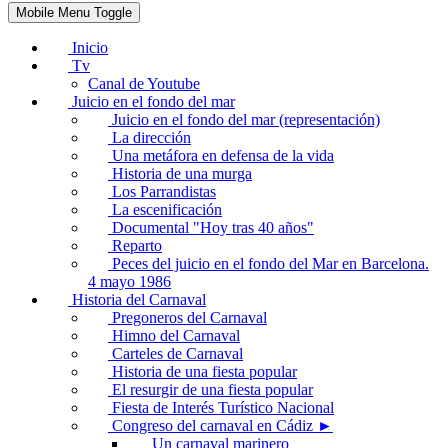
Mobile Menu Toggle
Inicio
Tv
Canal de Youtube
Juicio en el fondo del mar
Juicio en el fondo del mar (representación)
La dirección
Una metáfora en defensa de la vida
Historia de una murga
Los Parrandistas
La escenificación
Documental "Hoy tras 40 años"
Reparto
Peces del juicio en el fondo del Mar en Barcelona.
4 mayo 1986
Historia del Carnaval
Pregoneros del Carnaval
Himno del Carnaval
Carteles de Carnaval
Historia de una fiesta popular
El resurgir de una fiesta popular
Fiesta de Interés Turístico Nacional
Congreso del carnaval en Cádiz ►
Un carnaval marinero