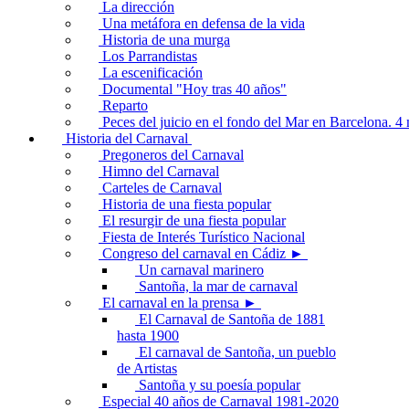
La dirección
Una metáfora en defensa de la vida
Historia de una murga
Los Parrandistas
La escenificación
Documental "Hoy tras 40 años"
Reparto
Peces del juicio en el fondo del Mar en Barcelona. 
Historia del Carnaval
Pregoneros del Carnaval
Himno del Carnaval
Carteles de Carnaval
Historia de una fiesta popular
El resurgir de una fiesta popular
Fiesta de Interés Turístico Nacional
Congreso del carnaval en Cádiz ►
Un carnaval marinero
Santoña, la mar de carnaval
El carnaval en la prensa ►
El Carnaval de Santoña de 1881
hasta 1900
El carnaval de Santoña, un pueblo
de Artistas
Santoña y su poesía popular
Especial 40 años de Carnaval 1981-2020