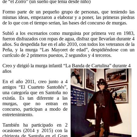
de “el Zorro” (un sueño que tenía desde niño)
Formo parte de un pequeño grupo de personas, que teniendo las
mismas ideas, empezaron a elaborar y a poner, las primeras piedras
de lo que con el tiempo serian, las bases del concurso de murgas.
Subió a los escenarios como murguista por primera vez en 1983,
fueron disfrazados con ropas de agua, disfraz que llevarían durante 4
años. Su despedida fue en el año 2010, con todos los veteranos de la
Peña, y la murga “Las Mayoret de edad”, despidiéndose con un
currículo de 2 primeros puestos, 2 segundos y 4 terceros.
Creo y dirigió la murga infantil “La Banda de Cartulina” durante 4
años
En el año 2011, creo junto a 4
amigos “El Cuarteto Santoñés”,
una categoría que en Santoña no
existía. Es tan diferente a las
murgas, que no entran en
concurso, participan a modo de
entretenimiento.
También ha participado en 2
ocasiones (2014 y 2015) con la
chirigota de Santoña en el Gran