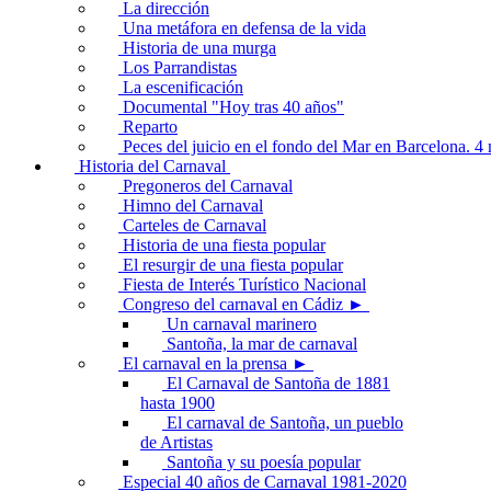
La dirección
Una metáfora en defensa de la vida
Historia de una murga
Los Parrandistas
La escenificación
Documental "Hoy tras 40 años"
Reparto
Peces del juicio en el fondo del Mar en Barcelona. 
Historia del Carnaval
Pregoneros del Carnaval
Himno del Carnaval
Carteles de Carnaval
Historia de una fiesta popular
El resurgir de una fiesta popular
Fiesta de Interés Turístico Nacional
Congreso del carnaval en Cádiz ►
Un carnaval marinero
Santoña, la mar de carnaval
El carnaval en la prensa ►
El Carnaval de Santoña de 1881
hasta 1900
El carnaval de Santoña, un pueblo
de Artistas
Santoña y su poesía popular
Especial 40 años de Carnaval 1981-2020