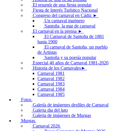
El resurgir de una fiesta popular
Fiesta de Interés Turístico Nacional
Congreso del carnaval en Cádiz ►
Un carnaval marinero
Santoña, la mar de carnaval
El carnaval en la prensa ►
El Carnaval de Santoña de 1881
hasta 1900
El carnaval de Santoña, un pueblo
de Artistas
Santoña y su poesía popular
Especial 40 años de Carnaval 1981-2020
Historia de los Carnavales►
Carnaval 1981
Carnaval 1982
Carnaval 1983
Carnaval 1984
Carnaval 1985
Fotos
Galería de imágenes desfiles de Carnaval
Galeria dia del luto
Galeria de imágenes de Murgas
Murgas
Carnaval 2026