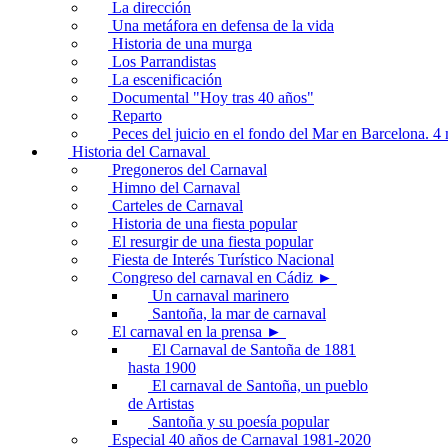
La dirección
Una metáfora en defensa de la vida
Historia de una murga
Los Parrandistas
La escenificación
Documental "Hoy tras 40 años"
Reparto
Peces del juicio en el fondo del Mar en Barcelona. 
Historia del Carnaval
Pregoneros del Carnaval
Himno del Carnaval
Carteles de Carnaval
Historia de una fiesta popular
El resurgir de una fiesta popular
Fiesta de Interés Turístico Nacional
Congreso del carnaval en Cádiz ►
Un carnaval marinero
Santoña, la mar de carnaval
El carnaval en la prensa ►
El Carnaval de Santoña de 1881
hasta 1900
El carnaval de Santoña, un pueblo
de Artistas
Santoña y su poesía popular
Especial 40 años de Carnaval 1981-2020