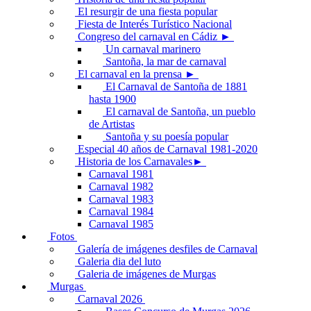
El resurgir de una fiesta popular
Fiesta de Interés Turístico Nacional
Congreso del carnaval en Cádiz ►
Un carnaval marinero
Santoña, la mar de carnaval
El carnaval en la prensa ►
El Carnaval de Santoña de 1881
hasta 1900
El carnaval de Santoña, un pueblo
de Artistas
Santoña y su poesía popular
Especial 40 años de Carnaval 1981-2020
Historia de los Carnavales►
Carnaval 1981
Carnaval 1982
Carnaval 1983
Carnaval 1984
Carnaval 1985
Fotos
Galería de imágenes desfiles de Carnaval
Galeria dia del luto
Galeria de imágenes de Murgas
Murgas
Carnaval 2026