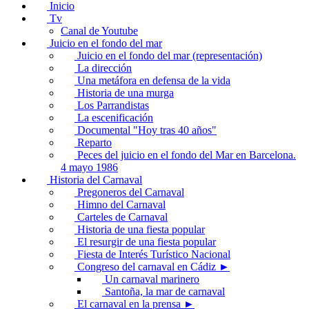
Inicio
Tv
Canal de Youtube
Juicio en el fondo del mar
Juicio en el fondo del mar (representación)
La dirección
Una metáfora en defensa de la vida
Historia de una murga
Los Parrandistas
La escenificación
Documental "Hoy tras 40 años"
Reparto
Peces del juicio en el fondo del Mar en Barcelona.
4 mayo 1986
Historia del Carnaval
Pregoneros del Carnaval
Himno del Carnaval
Carteles de Carnaval
Historia de una fiesta popular
El resurgir de una fiesta popular
Fiesta de Interés Turístico Nacional
Congreso del carnaval en Cádiz ►
Un carnaval marinero
Santoña, la mar de carnaval
El carnaval en la prensa ►