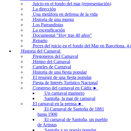
Juicio en el fondo del mar (representación)
La dirección
Una metáfora en defensa de la vida
Historia de una murga
Los Parrandistas
La escenificación
Documental "Hoy tras 40 años"
Reparto
Peces del juicio en el fondo del Mar en Barcelona. 
Historia del Carnaval
Pregoneros del Carnaval
Himno del Carnaval
Carteles de Carnaval
Historia de una fiesta popular
El resurgir de una fiesta popular
Fiesta de Interés Turístico Nacional
Congreso del carnaval en Cádiz ►
Un carnaval marinero
Santoña, la mar de carnaval
El carnaval en la prensa ►
El Carnaval de Santoña de 1881
hasta 1900
El carnaval de Santoña, un pueblo
de Artistas
Santoña y su poesía popular