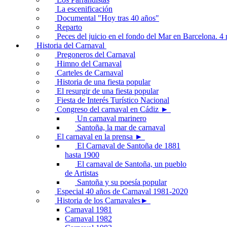
La escenificación
Documental "Hoy tras 40 años"
Reparto
Peces del juicio en el fondo del Mar en Barcelona. 
Historia del Carnaval
Pregoneros del Carnaval
Himno del Carnaval
Carteles de Carnaval
Historia de una fiesta popular
El resurgir de una fiesta popular
Fiesta de Interés Turístico Nacional
Congreso del carnaval en Cádiz ►
Un carnaval marinero
Santoña, la mar de carnaval
El carnaval en la prensa ►
El Carnaval de Santoña de 1881
hasta 1900
El carnaval de Santoña, un pueblo
de Artistas
Santoña y su poesía popular
Especial 40 años de Carnaval 1981-2020
Historia de los Carnavales►
Carnaval 1981
Carnaval 1982